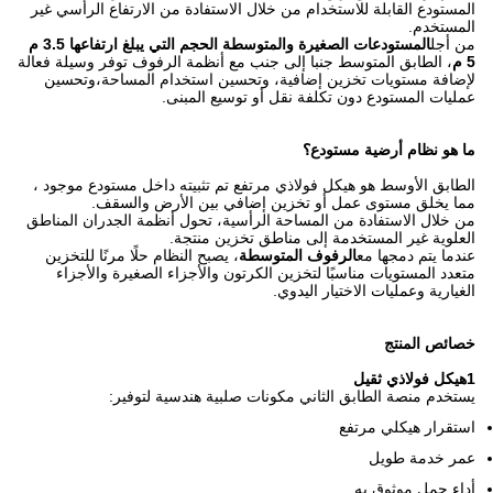
المستودع القابلة للاستخدام من خلال الاستفادة من الارتفاع الرأسي غير
المستخدم.
من أجل
المستودعات الصغيرة والمتوسطة الحجم التي يبلغ ارتفاعها 3.5 م
5 م
، الطابق المتوسط جنبا إلى جنب مع أنظمة الرفوف توفر وسيلة فعالة
لإضافة مستويات تخزين إضافية، وتحسين استخدام المساحة،وتحسين
عمليات المستودع دون تكلفة نقل أو توسيع المبنى.
ما هو نظام أرضية مستودع؟
الطابق الأوسط هو هيكل فولاذي مرتفع تم تثبيته داخل مستودع موجود ،
مما يخلق مستوى عمل أو تخزين إضافي بين الأرض والسقف.
من خلال الاستفادة من المساحة الرأسية، تحول أنظمة الجدران المناطق
العلوية غير المستخدمة إلى مناطق تخزين منتجة.
عندما يتم دمجها مع
الرفوف المتوسطة
، يصبح النظام حلًا مرنًا للتخزين
متعدد المستويات مناسبًا لتخزين الكرتون والأجزاء الصغيرة والأجزاء
الغيارية وعمليات الاختيار اليدوي.
خصائص المنتج
1هيكل فولاذي ثقيل
يستخدم منصة الطابق الثاني مكونات صلبية هندسية لتوفير:
استقرار هيكلي مرتفع
عمر خدمة طويل
أداء حمل موثوق به