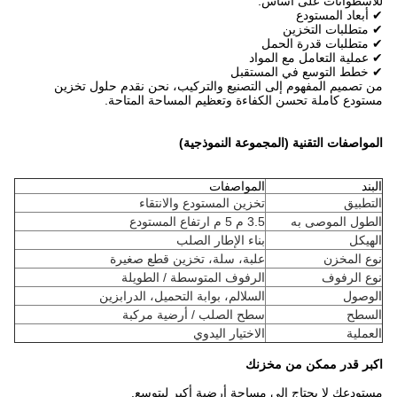
للأسطوانات على أساس:
✔ أبعاد المستودع
✔ متطلبات التخزين
✔ متطلبات قدرة الحمل
✔ عملية التعامل مع المواد
✔ خطط التوسع في المستقبل
من تصميم المفهوم إلى التصنيع والتركيب، نحن نقدم حلول تخزين
مستودع كاملة تحسن الكفاءة وتعظيم المساحة المتاحة.
المواصفات التقنية (المجموعة النموذجية)
البند
المواصفات
التطبيق
تخزين المستودع والانتقاء
الطول الموصى به
3.5 م 5 م ارتفاع المستودع
الهيكل
بناء الإطار الصلب
نوع المخزن
علبة، سلة، تخزين قطع صغيرة
نوع الرفوف
الرفوف المتوسطة / الطويلة
الوصول
السلالم، بوابة التحميل، الدرابزين
السطح
سطح الصلب / أرضية مركبة
العملية
الاختيار اليدوي
اكبر قدر ممكن من مخزنك
مستودعك لا يحتاج إلى مساحة أرضية أكبر ليتوسع.