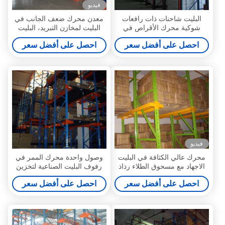
فيديو
البليت شاحنات ذات رافعات
معدن محرك ضعف الجانب في
شوكية محرك الأقراص في
البليت لمخازن التبريد، البليت
الأرفف لانخفاض متجانسة -
رفوف رفوف
احصل على أفضل سعر
احصل على أفضل سعر
منتجات دوران
فيديو
محرك عالي الكثافة في البليت
وصول واحدة محرك الممر في
الاجهاد مع مسحوق الطلاء رذاذ
رفوف البليت الصناعية لتخزين
الانتهاء
مستودع، 1500KG
احصل على أفضل سعر
احصل على أفضل سعر