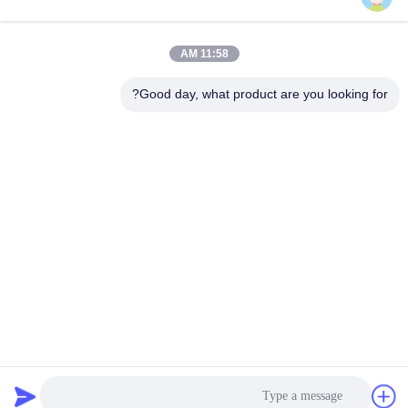
11:58 AM
الاتصال السريع
Good day, what product are you looking for?
تيل
+8613798057562
بريد إلكتروني
ardellhe@vip.163.com
عنوان
مبنى لي تيان، شارع تشو مين الشمالي، منطقة ليوان، قوانغتشو،
الصين
سياسة الخصوصية
|
خريطة الموقع
الصين جيدة الجودة صناعيّ منصّة نقّالة منصب جريدة مسنّنة المورد.
حقوق الطبع والنشر © 2014-2026 GuangZhou TOP Storage
Equipment Co., Ltd . كل شيء حقوق محجوزة