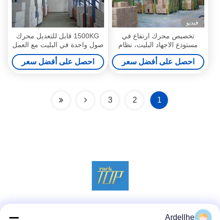
فيديو
تخصيص محرك ارتفاع في
1500KG قابل للتعديل محرك
مستودع الاجهاد البليت، نظام
صول واحدة في البليت مع العمل
الصلب الأرفف
رافعة شوكية
احصل على أفضل سعر
احصل على أفضل سعر
3
2
1
وسائل التواصل الاجتماعي
Ardellhe