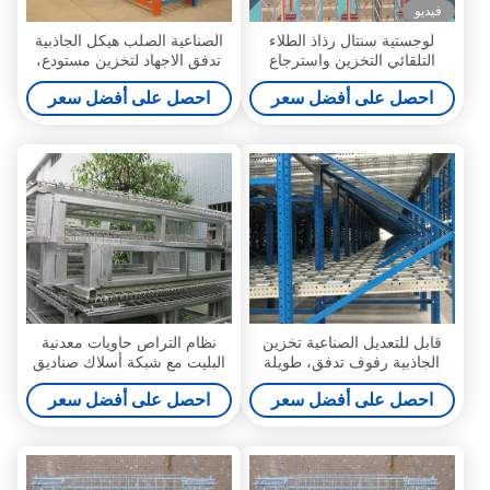
فيديو
لوجستية سنتال رذاذ الطلاء
الصناعية الصلب هيكل الجاذبية
التلقائي التخزين واسترجاع
تدفق الاجهاد لتخزين مستودع،
النظام مع مكدس رافعة
1500 كيلوجرام
احصل على أفضل سعر
احصل على أفضل سعر
قابل للتعديل الصناعية تخزين
نظام التراص حاويات معدنية
الجاذبية رفوف تدفق، طويلة
البليت مع شبكة أسلاك صناديق
تمتد رفوف
التخزين 47 "* 39 '
احصل على أفضل سعر
احصل على أفضل سعر