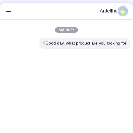
وسائل التواصل الاجتماعي
Ardellhe
10:25 AM
الاتصال السريع
Good day, what product are you looking for?
تيل
+8613798057562
بريد إلكتروني
ardellhe@vip.163.com
عنوان
مبنى لي تيان، شارع تشو مين الشمالي، منطقة ليوان، قوانغتشو،
الصين
سياسة الخصوصية
|
خريطة الموقع
الصين جيدة الجودة صناعيّ منصّة نقّالة منصب جريدة مسنّنة المورد.