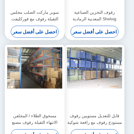
رفوف التخزين الصناعية
سوبر ماركت الصلب مجلس
Shelvig المعدنية الرمادية
الثقيلة رفوف مع فوركليفت
للمركز اللوجستي
دخول / استخراج، 2-8 متر
احصل على أفضل سعر
احصل على أفضل سعر
قابل للتعديل مستويين رفوف
مسحوق الطلاء / المجلفن
مستودع رفوف مع رافعة شوكية
الانتهاء الثقيلة رفوف مصنع
تتحرك، 5000KG
رفوف التخزين