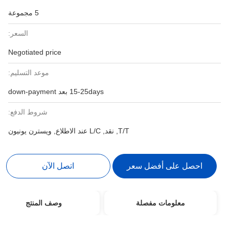
5 مجموعة
السعر:
Negotiated price
موعد التسليم:
15-25days بعد down-payment
شروط الدفع:
T/T, نقد, L/C عند الاطلاع, ويسترن يونيون
احصل على أفضل سعر
اتصل الآن
معلومات مفصلة
وصف المنتج