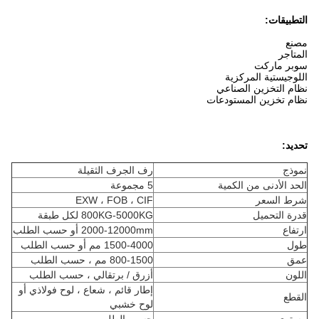
التطبيقات:
مصنع
المتاجر
سوبر ماركت
اللوجيستية المركزية
نظام التخزين الصناعي
نظام تخزين المستودعات
تحديد:
نموذج
رف الجرف الثقيلة
الحد الأدنى من الكمية
5 مجموعة
شرط السعر
EXW ، FOB ، CIF
قدرة التحميل
800KG-5000KG لكل طبقة
ارتفاع
2000-12000mm أو حسب الطلب
طول
1500-4000 مم أو حسب الطلب
عمق
800-1500 مم ، حسب الطلب
اللون
أزرق / برتقالي ، حسب الطلب
إطار قائم ، شعاع ، لوح فولاذي أو
القطع
لوح خشبي