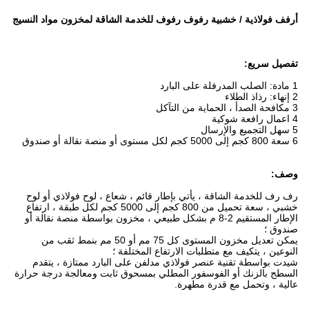
أرفف فولاذية / خشبية رفوف رفوف للخدمة الشاقة لمخزون مواد النسيج
تفصيل سريع:
1 مادة: الصلب المدرفلة على البارد
2 إنهاء: رذاذ الطلاء
3 مكافحة الصدأ ، الحماية من التآكل
4 اعمال رافعة شوكية
5 سهل التجميع والإرسال
6 سعة 800 كجم إلى 5000 كجم لكل مستوى أو منصة نقالة أو صندوق
وصف:
رف رف للخدمة الشاقة ، يأتي بإطار قائم ، شعاع ، لوح فولاذي أو لوح
خشبي ، سعة تحميل من 800 كجم إلى 5000 كجم لكل طبقة ، ارتفاع
الإطار المستقيم 2-8 م بشكل طبيعي ، مخزون بواسطة منصة نقالة أو
صندوق ؛
يمكن تعديل مخزون المستوى كل 75 مم أو 50 مم بنمط ثقب من
النوعين ، يتكيف مع متطلبات الارتفاع المختلفة ؛
شيدت بواسطة تقنية عنصر فولاذي مدلفن على البارد ممتازة ، يتقدم
السطح بالزنك أو الفوسفور المطلي بمسحوق ثابت ومعالجة درجة حرارة
عالية ، وتحمل مع قدرة مطهرة.