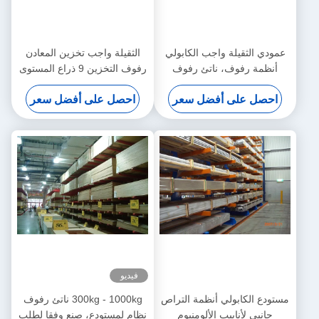
عمودي الثقيلة واجب الكابولي
الثقيلة واجب تخزين المعادن
أنظمة رفوف، ناتئ رفوف
رفوف التخزين 9 ذراع المستوى
التخزين
يعمل رافعة شوكية العملية
احصل على أفضل سعر
احصل على أفضل سعر
فيديو
مستودع الكابولي أنظمة التراص
300kg - 1000kg ناتئ رفوف
جانبي لأنابيب الألومنيوم
نظام لمستودع، صنع وفقا لطلب