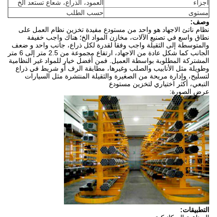
أجزاء
العمود، الذراع، شعاع تستعد الخ
مستوى
حسب الطلب
وصف:
نظام ناتئ الاجهاد هو واحد من مستودع مفيدة تخزين نظام العمل على
نطاق واسع في تصنيع الآلات، مخازن المواد الخ؛ هناك واجب خفيفة
والمتوسطة إلى الثقيلة واجب وفقا لقدرة لكل ذراع، جانب واحد و ضعف
الجانب كما شكل عادة من الاجهاد، ارتفاع مجموعة من 2.5 متر إلى 6 متر
المشتركة المطلوبة بواسطة العميل. فمن أفضل خيار للمواد غير النظامية
وطويلة مثل الأنابيب والصلب وغيرها، مطابقة الرف أو شريط في ذراع
لتسليح، وإدارة مريحة من الصغيرة والثقيلة المنتشرة مثل السيارات
التبعي، أكثر اختياري لتخزين مستودع
عرض الصورة:
التطبيقات: