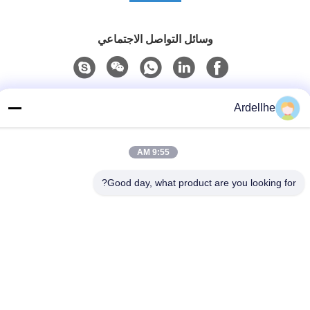
وسائل التواصل الاجتماعي
الاتصال السريع
Ardellhe
تيل
+8613798057562
9:55 AM
بريد إلكتروني
Good day, what product are you looking for?
ardellhe@vip.163.com
عنوان
مبنى لي تيان، شارع تشو مين الشمالي، منطقة ليوان، قوانغتشو،
الصين
سياسة الخصوصية
|
خريطة الموقع