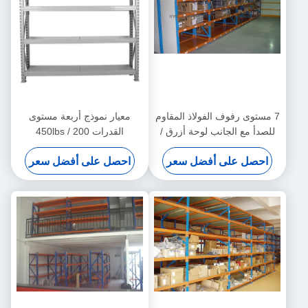
7 مستوى رفوف الفولاذ المقاوم
معيار نموذج أربعة مستوى
للصدأ مع الجانب لوحة أزرق /
القدرات 450lbs / 200
برتقالي / رمادي اللون
كيلوجرام لكل رف رفوف
احصل على أفضل سعر
احصل على أفضل سعر
متوسطة واجب