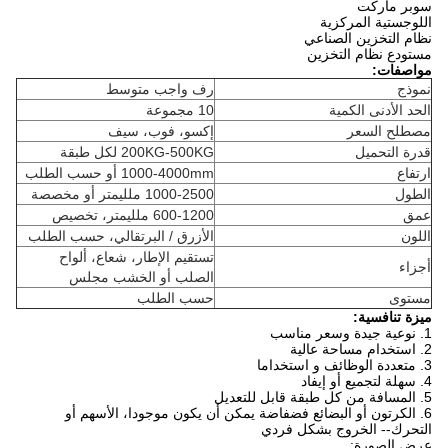
سوبر ماركت
اللوجستية المركزية
نظام التخزين الصناعي
مستودع نظام التخزين
مواصفات:
نموذج
رف واجب متوسط
الحد الأدنى الكمية
10 مجموعة
مصطلح السعر
إكسو، فوب، سيف
قدرة التحميل
200KG-500KG لكل طبقة
ارتفاع
1000-4000mm أو حسب الطلب
الطول
1000-2500 ملليمتر أو مخصصة
عمق
600-1200 ملليمتر، تخصيص
اللون
الأزرق / البرتقالي، حسب الطلب
تستقيم الإطار، شعاع، ألواح
أجزاء
الصلب أو الخشب مجلس
مستوى
حسب الطلب
ميزة تنافسية:
1. نوعية جيدة وسعر مناسب
2. استخدام مساحة عالية
3. متعددة الوظائف و استخداما
4. سهلة لتجميع أو إيفاد
5. المسافة من كل طبقة قابل للتعديل
6. الكرتون أو البضائع فضفاضة يمكن أن يكون موجودا، الأسهم أو
التحرك-- الخروج بشكل فردي
عرض الصورة: