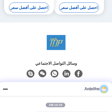
الأزرق / البرتقالي طويلة تمتد
مع رذاذ الطلاء الانتهاء
احصل على أفضل سعر
احصل على أفضل سعر
رفوف
وسائل التواصل الاجتماعي
الاتصال السريع
Ardellhe
تيل
+8613798057562
10:19 AM