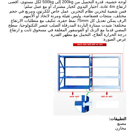
لوحة خشبية، قدرة التحميل من 200kg إلى 500kg لكل مستوى، أقصى
ارتفاع 4m عادة، اختيار اليدوي كخيار مشترك أو مع عمل سلم؛
فمن شعبية لتخزين نظام التخزين. عمل خاص للكرتون ومربع في حجم
مختلف، منتجات فضفاضة، وليس ثقيلة ومرنة لاتخاذ أو الأسهم.
الرف يمكن تعديل كل 75mm نمط حفرة، تتكيف مع متطلبات الارتفاع
مختلفة؛ شيدت ممتازة الباردة المدرفلة الصلب عنصر التكنولوجيا، سطح
المضي قدما مع الزنك أو الفوسفور المغلفة في مسحوق ثابت و ارتفاع
درجة الحرارة العلاج، التحمل مع مطهر القدرة.
عرض الصورة:
التطبيقات:
مصنع
مخازن