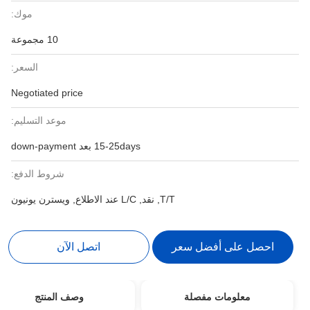
موك:
10 مجموعة
السعر:
Negotiated price
موعد التسليم:
15-25days بعد down-payment
شروط الدفع:
T/T, نقد, L/C عند الاطلاع, ويسترن يونيون
احصل على أفضل سعر
اتصل الآن
معلومات مفصلة
وصف المنتج