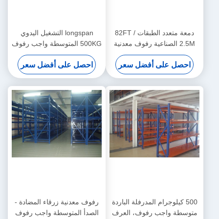
دمعة متعدد الطبقات 82FT /
longspan التشغيل اليدوي
2.5M الصناعية رفوف معدنية
500KG المتوسطة واجب رفوف
في مستودع التخزين الحل
مع الرفوف الخشبية
احصل على أفضل سعر
احصل على أفضل سعر
500 كيلوجرام المدرفلة الباردة
رفوف معدنية زرقاء المضادة -
متوسطة واجب رفوف، العرف
الصدأ المتوسطة واجب رفوف