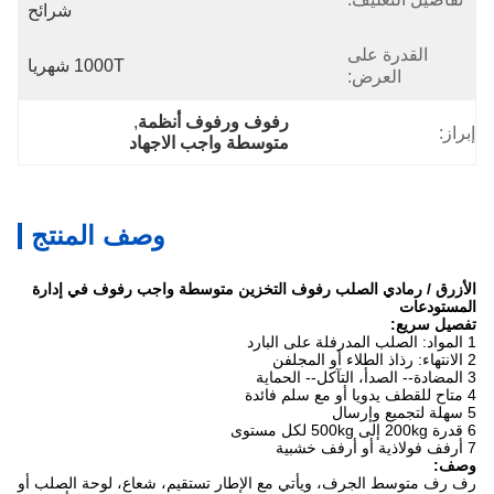
شرائح
القدرة على
1000T شهريا
العرض:
رفوف ورفوف أنظمة
, 
إبراز:
متوسطة واجب الاجهاد
وصف المنتج
الأزرق / رمادي الصلب رفوف التخزين متوسطة واجب رفوف في إدارة
المستودعات
تفصيل سريع:
1 المواد: الصلب المدرفلة على البارد
2 الانتهاء: رذاذ الطلاء أو المجلفن
3 المضادة-- الصدأ، التآكل-- الحماية
4 متاح للقطف يدويا أو مع سلم فائدة
5 سهلة لتجميع وإرسال
6 قدرة 200kg إلى 500kg لكل مستوى
7 أرفف فولاذية أو أرفف خشبية
وصف:
رف رف متوسط ​​الجرف، ويأتي مع الإطار تستقيم، شعاع، لوحة الصلب أو