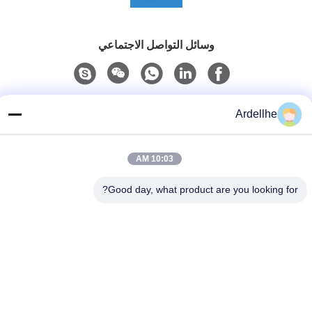
وسائل التواصل الاجتماعي
الاتصال السريع
Ardellhe
تيل
+8613798057562
10:03 AM
بريد إلكتروني
Good day, what product are you looking for?
ardellhe@vip.163.com
عنوان
مبنى لي تيان، شارع تشو مين الشمالي، منطقة ليوان، قوانغتشو،
الصين
سياسة الخصوصية
|
خريطة الموقع