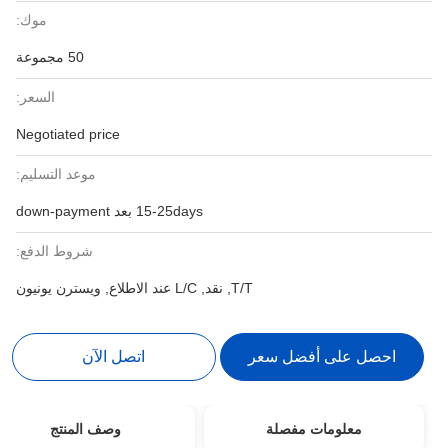
موك:
50 مجموعة
السعر:
Negotiated price
موعد التسليم:
15-25days بعد down-payment
شروط الدفع:
T/T, نقد, L/C عند الاطلاع, ويسترن يونيون
احصل على أفضل سعر
اتصل الآن
معلومات مفصلة
وصف المنتج