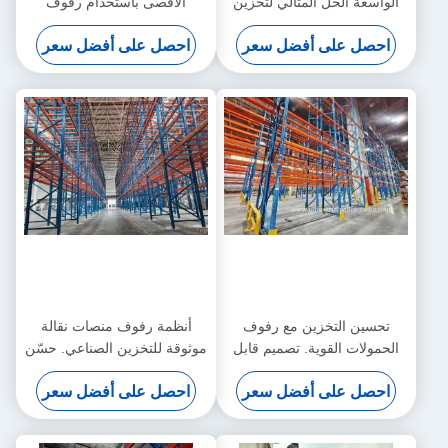
الواسعة الحل المثالي لتخزين
الأقصى باستخدام رفوف
المواد الطويلة والثقيلة وغير
الحمولات الثقيلة. القدرة الكبيرة
احصل على أفضل سعر
احصل على أفضل سعر
المنتظمة
على الحمل، التصميم القابل
للتعديل، والأنظمة المتوافقة مع
الشاحنات الشوكية
تحسين التخزين مع رفوف
أنظمة رفوف منصات نقالة
الحمولات القوية. تصميم قابل
موثوقة للتخزين الصناعي. حسّن
للتوسع، سعة حمولة عالية،
الكفاءة والسلامة واستخدام
احصل على أفضل سعر
احصل على أفضل سعر
والتعامل الفعال للمستودعات
المساحة بحلول قابلة للتخصيص.
الصناعية.