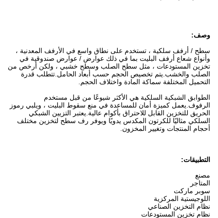
وصف:
سطح / أرفف سلكية ، تستخدم على نطاق واسع في الأرفف المعدنية ،
وأنواع شعاع أرفف البليت بما في ذلك عوارض / عوارض صندوقية في
تخزين المستودعات ، مثل سطح الصلب وسطح خشبي ، ولكن أرخص من
الصلب والخشب.يتم تخصيص الحجم حسب أبعاد الحامل.تتطلب قدرة
التحميل المختلفة سماكة المادة واختلاف الحجم.
الطوابق الشبكية السلكية هي الأكثر شيوعًا من قبل مستخدم
الرفوف.يعمل كميزة أمان للمساعدة في منع سقوط البليت ، ويلبي رموز
الحريق للتخزين القابل للاحتراق بأكوام عالية.يعتبر التزيين الشبكي
السلكي مثاليًا للكرتون المكدس يدويًا ويوفر رف سطح لتخزين مختلف
أحجام المنتجات وتغيير المخزون.
التطبيقات:
مصنع
المتاجر
سوبر ماركت
اللوجيستية المركزية
نظام التخزين الصناعي
نظام تخزين المستودعات