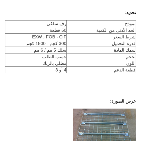
تحديد:
نموذج
رف سلكي
الحد الأدنى من الكمية
50 قطعة
شرط السعر
EXW ، FOB ، CIF
قدرة التحميل
300 كجم - 1500 كجم
سمك المادة
سلك 5 مم / 6 مم
بحجم
حسب الطلب
اللون
مطلي بالزنك
قطعة الدعم
4 أو 3
عرض الصورة: